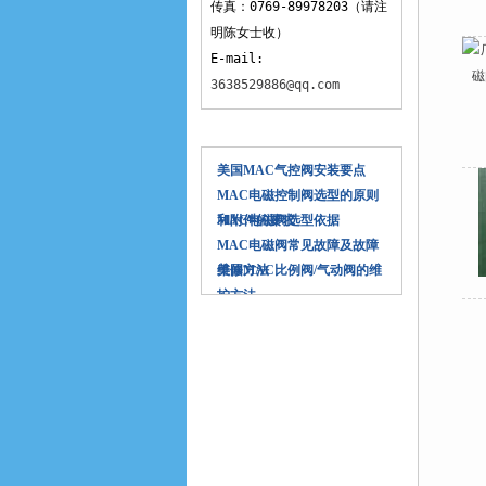
传真：0769-89978203（请注
明陈女士收）
E-mail:
3638529886@qq.com
相关文章
美国MAC气控阀安装要点
MAC电磁控制阀选型的原则
和附件的要求
MAC电磁阀选型依据
MAC电磁阀常见故障及故障
维修方法
美国MAC比例阀/气动阀的维
护方法