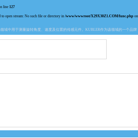
n line
127
 to open stream: No such file or directory in
/www/wwwroot/X29X30Z1.COM/func.php
on
域中用于测量旋转角度、速度及位置的传感元件。KUBLER作为该领域的一个品牌
产品中心
新闻中心
资料下载
技术文章