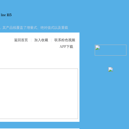
 line
115
，其产品线覆盖了增量式、绝对值式以及重载型等多种类型。对于现场工程师而言，面
返回首页
|
加入收藏
|
联系粉色视频
APP下载
在线服务
联系粉色视频APP
下载