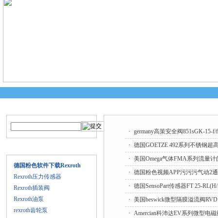
产品搜索
技术文章
·
germany高策安全阀851sGK-15
·
德国GOETZE 492系列不锈
产品目录
·
美国Omega气体FMA系列流量
德国粉色软件下载Rexroth
·
德国粉色视频APP污污污气动2
Rexroth压力传感器
·
德国SensoPart传感器FT 25-
Rexroth插装阀
Rexroth油泵
·
美国beswick微型隔膜溢流阀RVD
rexroth齿轮泵
·
Amercian科沛达EV系列微型