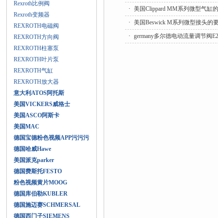
Rexroth比例阀
·
美国Clippard MM系列微型气
Rexroth变频器
·
美国Beswick M系列微型接头
REXROTH电磁阀
·
germany多尔德电动流量调节阀
REXROTH方向阀
REXROTH柱塞泵
REXROTH叶片泵
REXROTH气缸
REXROTH放大器
意大利ATOS阿托斯
美国VICKERS威格士
美国ASCO阿斯卡
美国MAC
德国宝德粉色视频APP污污污
德国哈威Hawe
美国派克parker
德国费斯托FESTO
粉色视频黄片MOOG
德国库伯勒KUBLER
德国施迈赛SCHMERSAL
德国西门子SIEMENS