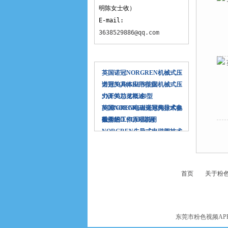
明陈女士收）
E-mail:
3638529886@qq.com
相关文章
英国诺冠NORGREN机械式压
力开关具体应用行业
诺冠NORGREN英国机械式压
力开关总览概述
SXE9573-Z71-60型
NORGREN电磁先导阀技术参
​英国NORGREN诺冠先导式电
数介绍
磁阀的工作原理说明
关于ISO STAR诺冠
NORGREN先导式电磁阀技术
参数介绍
首页
关于粉色
东莞市粉色视频AP