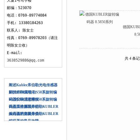
大厦1号写字楼
邮编：523070
电话：0769-89774084
手机: 13380184263
德国KUB
联系人: 陈女士
8.
传真：0769-89978203（请注
明陈女士收）
E-mail:
共 4 条
3638529886@qq.com
相关文章
阐述Kubler库伯勒光电传感器
新技术和应用
KUBLER库伯勒S50系旋转编
码器安装注意事项
KUBLER库伯勒S50系旋转编
码器工作原理介绍
四点描述德国库伯勒KUBLER
编码器的主要分类
八点说明德国库伯勒KUBLER
编码器的常见故障