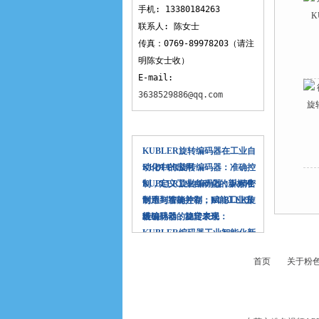
手机: 13380184263
联系人: 陈女士
传真：0769-89978203（请注
明陈女士收）
E-mail:
3638529886@qq.com
相关文章
KUBLER旋转编码器在工业自
动化中的应用
KUBLER旋转编码器：准确控
制，定义工业自动化的新标准
KUBLER旋转编码器：从精密
制造到智能控制，赋能工业升
耐用与准确并存：KUBLER旋
级
转编码器的稳定表现
准确脉动，旋转未来：
KUBLER编码器工业智能化新
纪元
首页
关于粉色