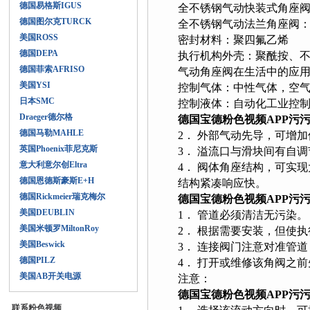
德国易格斯IGUS
全不锈钢气动快装式角座阀：
德国图尔克TURCK
全不锈钢气动法兰角座阀：D
美国ROSS
密封材料：聚四氟乙烯
德国DEPA
执行机构外壳：聚酰按、
德国菲索AFRISO
气动角座阀在生活中的应用
美国YSI
控制气体：中性气体，空
日本SMC
控制液体：自动化工业控制流体
Draeger德尔格
德国宝德粉色视频APP污
德国马勒MAHLE
2． 外部气动先导，可增加使用寿
英国Phoenix菲尼克斯
3． 溢流口与滑块间有自调节密
意大利意尔创Eltra
4． 阀体角座结构，可
德国恩德斯豪斯E+H
结构紧凑响应快。
德国Rickmeier瑞克梅尔
德国宝德粉色视频APP污
美国DEUBLIN
1． 管道必须清洁无污染。
美国米顿罗MiltonRoy
2． 根据需要安装，但使执行
美国Beswick
3． 连接阀门注意对准管道
德国PILZ
4． 打开或维修该角阀之前
美国AB开关电源
注意：
德国宝德粉色视频APP污
联系粉色视频