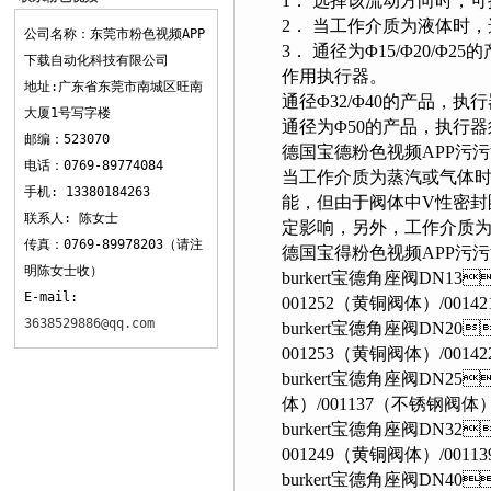
1． 选择该流动方向时
2． 当工作介质为液体时
APP下载
公司名称：东莞市粉色视频APP
3． 通径为Φ15/Φ20/Φ25
下载自动化科技有限公司
作用执行器。
地址:广东省东莞市南城区旺南
通径Φ32/Φ40的产品，执
大厦1号写字楼
通径为Φ50的产品，执行器
邮编：523070
德国宝德粉色视频APP污污污选
电话：0769-89774084
当工作介质为蒸汽或气体时
手机: 13380184263
能，但由于阀体中V性
联系人: 陈女士
定影响，另外，工作介质为
传真：0769-89978203（请注
德国宝得粉色视频APP污污
明陈女士收）
burkert宝德角座阀DN1
E-mail:
001252（黄铜阀体）/001
3638529886@qq.com
burkert宝德角座阀DN20
001253（黄铜阀体）/001
burkert宝德角座阀DN25
体）/001137（不锈钢阀体
burkert宝德角座阀DN32
001249（黄铜阀体）/001
burkert宝德角座阀DN40