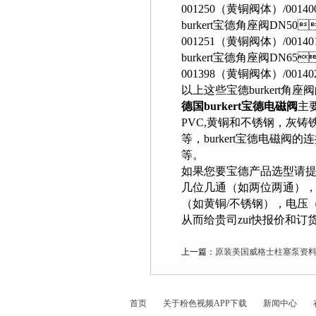
001250（黄铜阀体）/001
burkert宝德角座阀DN5
001251（黄铜阀体）/001
burkert宝德角座阀DN65
001398（黄铜阀体）/001
以上这些宝德burkert角座阀的介
德国burkert宝德电磁阀
主要
PVC,黄铜和不锈钢，灰铸
等，burkert宝德电磁阀的
等。
如果您要宝德产品选型请提供
几位几通（如两位两通），
（如黄铜/不锈钢），电压（
从而给贵司zui快报价和订货！
上一篇：
原装美国威格士柱塞泵资
首页
关于粉色视频APP下载
新闻中心