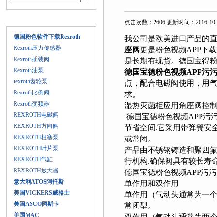
产品目录
点击次数：2606 更新时间：2016-10-
德国粉色软件下载Rexroth
我公司是欧美进口产品的直销平
Rexroth压力传感器
座阀
更是粉色视频APP下载的
Rexroth插装阀
是长期有现货。德国宝
Rexroth油泵
德国宝德粉色视频APP污
rexroth齿轮泵
点，配合电磁阀使用，
Rexroth比例阀
求。
Rexroth变频器
湿热灭菌柜应用角座阀控制蒸
REXROTH电磁阀
德国宝德粉色视频APP污
REXROTH方向阀
节省空间.它采用带弹簧安
REXROTH柱塞泵
或常闭。
REXROTH叶片泵
产品由不锈钢铸造和聚四氟
REXROTH气缸
行机构.确保阀具有较长寿命
REXROTH放大器
德国宝德粉色视频APP污污污
意大利ATOS阿托斯
单作用和双作用
美国VICKERS威格士
单作用（气动头通常为一个孔）
美国ASCO阿斯卡
常闭型。
美国MAC
双作用（气动头通常为两个孔）