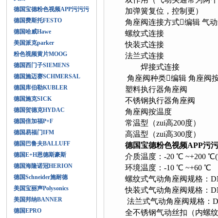
德国宝德粉色视频APP污污污
加弹簧复位，控制更）
德国费斯托FESTO
角座阀连接方式编辑 气动
德国哈威Hawe
螺纹式连接
美国派克parker
快装式连接
粉色视频黄片MOOG
法兰式连接
德国西门子SIEMENS
焊接式连接
德国施迈赛SCHMERSAL
角座阀种类编辑 角座阀
德国库伯勒KUBLER
塑料执行器角座阀
德国施克SICK
不锈钢执行器角座阀
德国贺德克HYDAC
角座阀按温度
德国倍加福P+F
常温型（zui高200度）
德国易福门IFM
高温型（zui高300度）
德国巴鲁夫BALLUFF
德国宝德粉色视频APP污
德国E+H恩德斯豪斯
介质温度：-20 ℃ ~+200
德国海隆诺冠HERION
环境温度：-10 ℃ ~+60 ℃
德国Schneider施耐德
螺纹式气动角座阀规格：DN
美国宝丽声Polysonics
快装式气动角座阀规格：DN
美国邦纳BANNER
法兰式气动角座阀规格：DN
德国EPRO
全不锈钢气动丝扣（内螺纹）角座