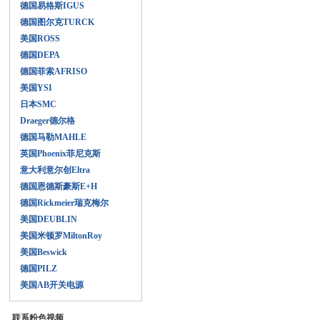
德国易格斯IGUS
德国图尔克TURCK
美国ROSS
德国DEPA
德国菲索AFRISO
美国YSI
日本SMC
Draeger德尔格
德国马勒MAHLE
英国Phoenix菲尼克斯
意大利意尔创Eltra
德国恩德斯豪斯E+H
德国Rickmeier瑞克梅尔
美国DEUBLIN
美国米顿罗MiltonRoy
美国Beswick
德国PILZ
美国AB开关电源
联系粉色视频