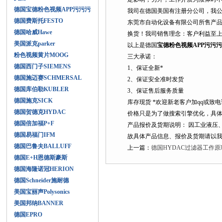
德国宝德粉色视频APP污污污
我司在德国美国有注册分公司，
德国费斯托FESTO
东莞市自动化设备有限公司所售产品均为
德国哈威Hawe
换货！我司销售理念：客户利益至上
美国派克parker
以上是德国
宝德粉色视频APP污污
粉色视频黄片MOOG
三大承诺：
德国西门子SIEMENS
1、保证全新*
德国施迈赛SCHMERSAL
2、保证安全准时发货
德国库伯勒KUBLER
3、保证售后服务质量
德国施克SICK
库存现货 *欢迎新老客户加qq或致
德国贺德克HYDAC
价格只是为了做搜索引擎优化，具体需
德国倍加福P+F
产品报价及货期说明： 因工业液压
德国易福门IFM
故具体产品信息、报价及货期请以我
德国巴鲁夫BALLUFF
上一篇：
德国HYDAC过滤器工作原
德国E+H恩德斯豪斯
德国海隆诺冠HERION
德国Schneider施耐德
美国宝丽声Polysonics
美国邦纳BANNER
德国EPRO