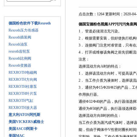
产品目录
点击次数：1264 更新时间：2020-04-
德国粉色软件下载Rexroth
德国宝德粉色视频APP污污污角座阀
Rexroth压力传感器
1． 管道必须清洁无污染。
Rexroth插装阀
2． 根据需要安装，但好使执行机构朝
Rexroth油泵
3． 连接阀门注意对准管道，只有在
rexroth齿轮泵
4． 打开或维修该角阀之前先切断流
Rexroth比例阀
注意：
Rexroth变频器
选择流动方向A时的特点：
REXROTH电磁阀
1． 选择该流动方向时，可提高该产
REXROTH方向阀
2． 当工作介质为液体时，选择该流
REXROTH柱塞泵
3． 通径为Φ15/Φ20/Φ25的产品
REXROTH叶片泵
作用执行器。
REXROTH气缸
通径Φ32/Φ40的产品，执行器须选择
REXROTH放大器
通径为Φ50的产品，执行器须选择双作用
意大利ATOS阿托斯
选择流动方向B时的特点：
美国VICKERS威格士
当工作介质为蒸汽或气体时，选择该
美国ASCO阿斯卡
能，但由于阀体中V性密封圈长时
美国MAC
定影响，另外，工作介质为液体时