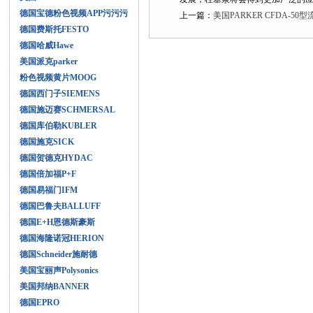
德国宝德粉色视频APP污污污
上一篇：
美国PARKER CFDA-5
德国费斯托FESTO
德国哈威Hawe
美国派克parker
粉色视频黄片MOOG
德国西门子SIEMENS
德国施迈赛SCHMERSAL
德国库伯勒KUBLER
德国施克SICK
德国贺德克HYDAC
德国倍加福P+F
德国易福门IFM
德国巴鲁夫BALLUFF
德国E+H恩德斯豪斯
德国海隆诺冠HERION
德国Schneider施耐德
美国宝丽声Polysonics
美国邦纳BANNER
德国EPRO