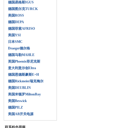
德国易格斯IGUS
德国图尔克TURCK
美国ROSS
德国DEPA
德国菲索AFRISO
美国YSI
日本SMC
Draeger德尔格
德国马勒MAHLE
英国Phoenix菲尼克斯
意大利意尔创Eltra
德国恩德斯豪斯E+H
德国Rickmeier瑞克梅尔
美国DEUBLIN
美国米顿罗MiltonRoy
美国Beswick
德国PILZ
美国AB开关电源
联系粉色视频