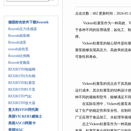
产品目录
点击次数：602 更新时间：2024-01-1
德国粉色软件下载Rexroth
Vickers柱塞泵作为一种高效、
Rexroth压力传感器
于各种不同的应用场景，如化工、
Rexroth插装阀
择。
Rexroth油泵
Vickers柱塞泵的核心部件是柱塞和
rexroth齿轮泵
塞泵能够实现高压力、高效率的流体传输
Rexroth比例阀
可靠性和寿命。
Rexroth变频器
REXROTH电磁阀
REXROTH方向阀
REXROTH柱塞泵
Vickers柱塞泵的优点在于其高效、
REXROTH叶片泵
运行成本。其次柱塞泵的结构设计使
REXROTH气缸
种不同的规格和型号，能够满足不同
REXROTH放大器
在实际应用中，Vickers柱塞泵
意大利ATOS阿托斯
证了生产的稳定性和安全性。在制药行
美国VICKERS威格士
广泛应用于食品加工、水处理等领
美国ASCO阿斯卡
总之Vickers柱塞泵作为一种高效
美国MAC
发展，柱塞泵将会得到更加广泛的应用和