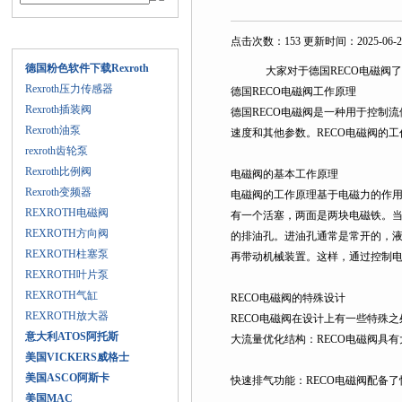
产品目录
点击次数：153 更新时间：2025-06-2
德国粉色软件下载Rexroth
大家对于德国RECO电磁阀了解吗
Rexroth压力传感器
德国RECO电磁阀工作原理
Rexroth插装阀
德国RECO电磁阀是一种用于控制流体的自
Rexroth油泵
速度和其他参数。RECO电磁
rexroth齿轮泵
Rexroth比例阀
电磁阀的基本工作原理
Rexroth变频器
电磁阀的工作原理基于电磁力的作用。
REXROTH电磁阀
有一个活塞，两面是两块电磁铁
REXROTH方向阀
的排油孔。进油孔通常是常开的
REXROTH柱塞泵
再带动机械装置。这样，通过控制
REXROTH叶片泵
REXROTH气缸
RECO电磁阀的特殊设计
REXROTH放大器
RECO电磁阀在设计上有一些特殊之处
意大利ATOS阿托斯
大流量优化结构：RECO电磁阀具有
美国VICKERS威格士
美国ASCO阿斯卡
快速排气功能：RECO电磁阀配备了快速
美国MAC