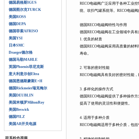
德国易格斯IGUS
RECO电磁阀广泛应用于各种工业控制系
德国图尔克TURCK
统、吹扫气罐系统等。RECO电
美国ROSS
德国DEPA
德国RECO电磁阀特性与作用
德国菲索AFRISO
德国RECO电磁阀在工业领域中具有广泛
美国YSI
1. 优良的材质
日本SMC
德国RECO电磁阀采用高质量的材料制
Draeger德尔格
寿命。
德国马勒MAHLE
英国Phoenix菲尼克斯
2. 可靠的密封性能
意大利意尔创Eltra
RECO电磁阀具有良好的密封性能
德国恩德斯豪斯E+H
德国Rickmeier瑞克梅尔
3. 多样化的操作方式
美国DEUBLIN
德国RECO电磁阀提供了多种操作方式
美国米顿罗MiltonRoy
提高了使用的灵活性和便捷性。
美国Beswick
德国PILZ
4. 适用于多种介质
美国AB开关电源
RECO电磁阀适用于多种介质，包括气
联系粉色视频