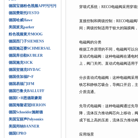
德国宝德粉色视频APP污污污
穿墙式系统：RECO电磁阀采用穿墙
德国费斯托FESTO
德国哈威Hawe
直接控制和两级控制：RECO电
美国派克parker
间；两级控制适用于较大的隔膜阀，
粉色视频黄片MOOG
德国西门子SIEMENS
电磁阀的分类
德国施迈赛SCHMERSAL
根据工作原理的不同，电磁阀可以分为以
德国库伯勒KUBLER
直动式电磁阀：这种电磁阀在通电时
德国施克SICK
上，阀门关闭。直动式电磁阀适用于
德国贺德克HYDAC
德国倍加福P+F
分步直动式电磁阀：这种电磁阀采用
德国易福门IFM
铁芯和静铁芯吸合，导阀口开启
德国巴鲁夫BALLUFF
介质流通。
德国E+H恩德斯豪斯
德国海隆诺冠HERION
先导式电磁阀：这种电磁阀通过先
德国Schneider施耐德
降，流体压力推动阀芯向上移动，
美国宝丽声Polysonics
成下低上高的压差，流体压力推动阀芯向下
美国邦纳BANNER
德国EPRO
应用场景